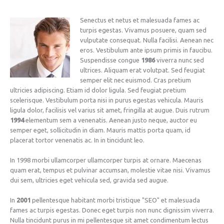
Senectus et netus et malesuada fames ac
turpis egestas. Vivamus posuere, quam sed
vulputate consequat. Nulla facilisi. Aenean nec
eros. Vestibulum ante ipsum primis in faucibu.
Suspendisse congue
1986
viverra nunc sed
ultrices. Aliquam erat volutpat. Sed feugiat
semper elit nec euismod. Cras pretium
ultricies adipiscing. Etiam id dolor ligula. Sed feugiat pretium
scelerisque. Vestibulum porta nisi in purus egestas vehicula. Mauris
ligula dolor, facilisis vel varius sit amet, fringilla at augue. Duis rutrum
1994
elementum sem a venenatis. Aenean justo neque, auctor eu
semper eget, sollicitudin in diam. Mauris mattis porta quam, id
placerat tortor venenatis ac. In in tincidunt leo.
In 1998 morbi ullamcorper ullamcorper turpis at ornare. Maecenas
quam erat, tempus et pulvinar accumsan, molestie vitae nisi. Vivamus
dui sem, ultricies eget vehicula sed, gravida sed augue.
In
2001
pellentesque habitant morbi tristique "SEO" et malesuada
fames ac turpis egestas. Donec eget turpis non nunc dignissim viverra.
Nulla tincidunt purus in mi pellentesque sit amet condimentum lectus