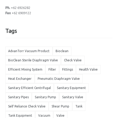
Ph.
+62 6926282
Fax
+62 6909122
Tags
AdvanTorr Vacuum Product
Bioclean
BioClean Sterile Diaphragm Valve
Check Valve
Efficient Mixing System
Filter
Fittings
Health Valve
Heat Exchanger
Pneumatic Diaphragm Valve
Sanitary Efficient Centrifugal
Sanitary Equipment
Sanitary Pipes
Sanitary Pump
Sanitary Valve
Self Reliance Check Valve
Shear Pump
Tank
Tank Equipment
Vacuum
Valve