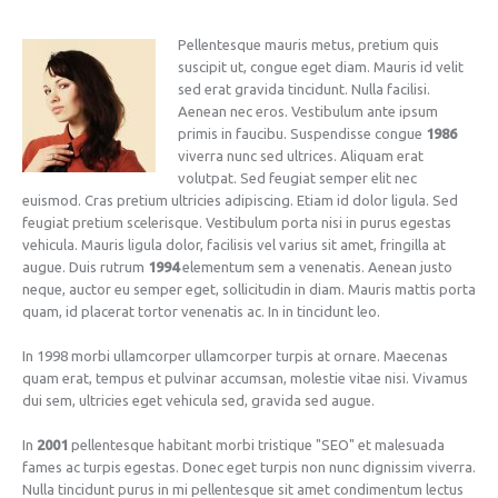
Pellentesque mauris metus, pretium quis
suscipit ut, congue eget diam. Mauris id velit
sed erat gravida tincidunt. Nulla facilisi.
Aenean nec eros. Vestibulum ante ipsum
primis in faucibu. Suspendisse congue
1986
viverra nunc sed ultrices. Aliquam erat
volutpat. Sed feugiat semper elit nec
euismod. Cras pretium ultricies adipiscing. Etiam id dolor ligula. Sed
feugiat pretium scelerisque. Vestibulum porta nisi in purus egestas
vehicula. Mauris ligula dolor, facilisis vel varius sit amet, fringilla at
augue. Duis rutrum
1994
elementum sem a venenatis. Aenean justo
neque, auctor eu semper eget, sollicitudin in diam. Mauris mattis porta
quam, id placerat tortor venenatis ac. In in tincidunt leo.
In 1998 morbi ullamcorper ullamcorper turpis at ornare. Maecenas
quam erat, tempus et pulvinar accumsan, molestie vitae nisi. Vivamus
dui sem, ultricies eget vehicula sed, gravida sed augue.
In
2001
pellentesque habitant morbi tristique "SEO" et malesuada
fames ac turpis egestas. Donec eget turpis non nunc dignissim viverra.
Nulla tincidunt purus in mi pellentesque sit amet condimentum lectus