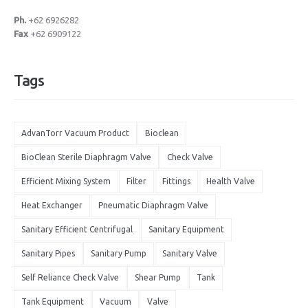
Ph.
+62 6926282
Fax
+62 6909122
Tags
AdvanTorr Vacuum Product
Bioclean
BioClean Sterile Diaphragm Valve
Check Valve
Efficient Mixing System
Filter
Fittings
Health Valve
Heat Exchanger
Pneumatic Diaphragm Valve
Sanitary Efficient Centrifugal
Sanitary Equipment
Sanitary Pipes
Sanitary Pump
Sanitary Valve
Self Reliance Check Valve
Shear Pump
Tank
Tank Equipment
Vacuum
Valve